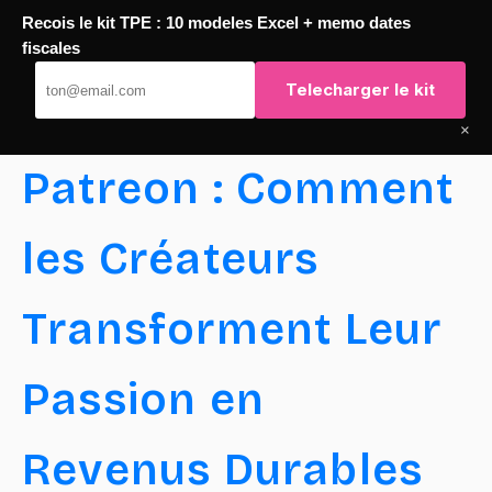
Recois le kit TPE : 10 modeles Excel + memo dates
Passer
fiscales
TaqTaq
au
Telecharger le kit
contenu
×
Patreon : Comment
les Créateurs
Transforment Leur
Passion en
Revenus Durables