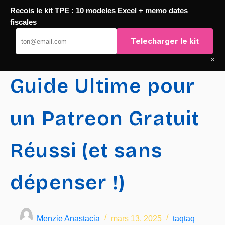
Recois le kit TPE : 10 modeles Excel + memo dates
Passer
fiscales
TaqTaq
au
Telecharger le kit
contenu
×
Guide Ultime pour
un Patreon Gratuit
Réussi (et sans
dépenser !)
Menzie Anastacia
mars 13, 2025
taqtaq