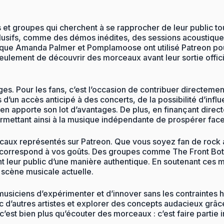
t groupes qui cherchent à se rapprocher de leur public tout e
clusifs, comme des démos inédites, des sessions acoustiqu
ls que Amanda Palmer et Pomplamoose ont utilisé Patreon po
eulement de découvrir des morceaux avant leur sortie officie
s. Pour les fans, c’est l’occasion de contribuer directement 
 d’un accès anticipé à des concerts, de la possibilité d’inf
en apporte son lot d’avantages. De plus, en finançant direct
 permettant ainsi à la musique indépendante de prospérer face
icaux représentés sur Patreon. Que vous soyez fan de rock a
correspond à vos goûts. Des groupes comme The Front Bottom
t leur public d’une manière authentique. En soutenant ces m
 scène musicale actuelle.
usiciens d’expérimenter et d’innover sans les contraintes h
 d’autres artistes et explorer des concepts audacieux grâce
st bien plus qu’écouter des morceaux : c’est faire partie in