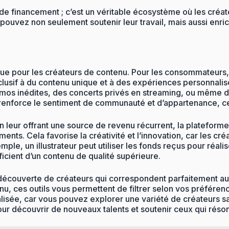
e financement ; c’est un véritable écosystème où les créat
ouvez non seulement soutenir leur travail, mais aussi enric
ue pour les créateurs de contenu. Pour les consommateurs, c’
xclusif à du contenu unique et à des expériences personnali
mos inédites, des concerts privés en streaming, ou même de
 renforce le sentiment de communauté et d’appartenance, c
En leur offrant une source de revenu récurrent, la plateforme
nts. Cela favorise la créativité et l’innovation, car les c
ple, un illustrateur peut utiliser les fonds reçus pour réal
éficient d’un contenu de qualité supérieure.
a découverte de créateurs qui correspondent parfaitement au
enu, ces outils vous permettent de filtrer selon vos préfére
alisée, car vous pouvez explorer une variété de créateurs s
our découvrir de nouveaux talents et soutenir ceux qui réso