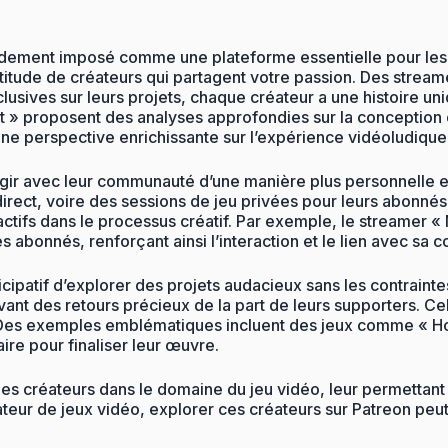
apidement imposé comme une plateforme essentielle pour le
titude de créateurs qui partagent votre passion. Des streame
ives sur leurs projets, chaque créateur a une histoire uniqu
 proposent des analyses approfondies sur la conception de
i une perspective enrichissante sur l’expérience vidéoludique
agir avec leur communauté d’une manière plus personnelle et
direct, voire des sessions de jeu privées pour leurs abonn
actifs dans le processus créatif. Par exemple, le streamer 
s abonnés, renforçant ainsi l’interaction et le lien avec sa
ipatif d’explorer des projets audacieux sans les contrainte
ant des retours précieux de la part de leurs supporters. Cel
r. Des exemples emblématiques incluent des jeux comme « Hol
ire pour finaliser leur œuvre.
es créateurs dans le domaine du jeu vidéo, leur permettant 
mateur de jeux vidéo, explorer ces créateurs sur Patreon peu