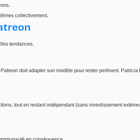
rons.
lèmes collectivement.
Patreon
lles tendances.
 Patreon doit adapter son modèle pour rester pertinent. Patri
ctions, tout en restant indépendant (sans investissement extéri
e communauté en conséquence.