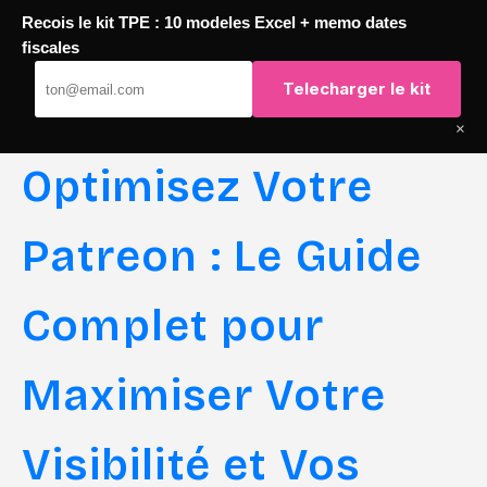
Recois le kit TPE : 10 modeles Excel + memo dates
Passer
fiscales
TaqTaq
au
Telecharger le kit
contenu
×
Optimisez Votre
Patreon : Le Guide
Complet pour
Maximiser Votre
Visibilité et Vos