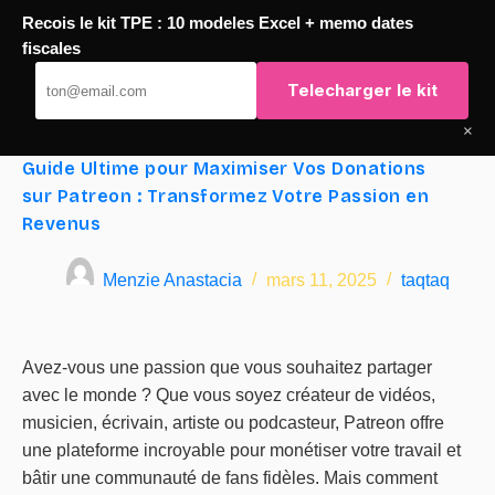
Recois le kit TPE : 10 modeles Excel + memo dates
Passer
fiscales
TaqTaq
au
Telecharger le kit
contenu
×
Guide Ultime pour Maximiser Vos Donations
sur Patreon : Transformez Votre Passion en
Revenus
Menzie Anastacia
mars 11, 2025
taqtaq
Avez-vous une passion que vous souhaitez partager
avec le monde ? Que vous soyez créateur de vidéos,
musicien, écrivain, artiste ou podcasteur, Patreon offre
une plateforme incroyable pour monétiser votre travail et
bâtir une communauté de fans fidèles. Mais comment