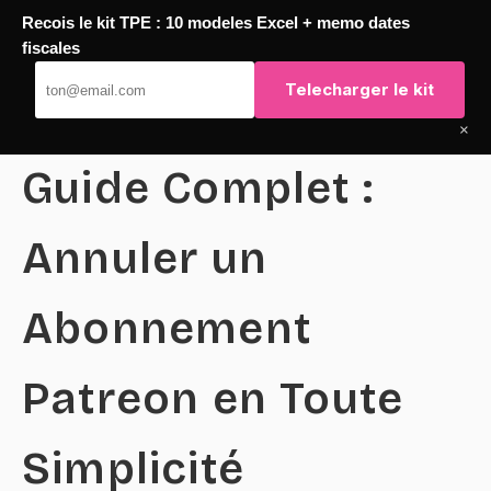
Recois le kit TPE : 10 modeles Excel + memo dates
Passer
fiscales
TaqTaq
au
Telecharger le kit
contenu
×
Guide Complet :
Annuler un
Abonnement
Patreon en Toute
Simplicité