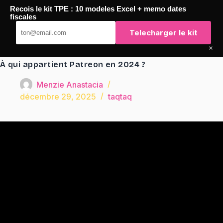
Passer
Recois le kit TPE : 10 modeles Excel + memo dates
au
TaqTaq
fiscales
contenu
Telecharger le kit
×
À qui appartient Patreon en 2024 ?
Menzie Anastacia
décembre 29, 2025
taqtaq