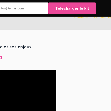
Telecharger le kit
Accueil
Le Journ
e et ses enjeux
q