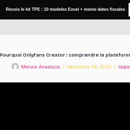
Passer
au
Recois le kit TPE : 10 modeles Excel + memo dates fiscales
contenu
TaqTaq
Pourquoi Onlyfans Creator : comprendre la plateform
Menzie Anastacia
décembre 29, 2025
taqta