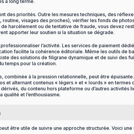
es à long terme.
ont des priorités. Outre les mesures techniques, des réflexe
, routine, visages des proches), vérifier les fonds de photo
 de harcèlement ou de tentative de fraude, vous devez rest
nt apporter leur soutien si la situation se dégrade.
de professionnaliser l’activité. Les services de paiement dé
ication facilite la cohérence éditoriale. Même les outils de b
xiste des solutions de filigrane dynamique et de suivi des fui
du temps pour la création.
ce, combinée à la pression relationnelle, peut être épuisa
pos et alternant contenus « légers » et « lourds » en terme
dérivés, du contenu hors plateforme ou d’autres activités 
 qualité et l’enthousiasme.
s
 peut être utile de suivre une approche structurée. Voici un