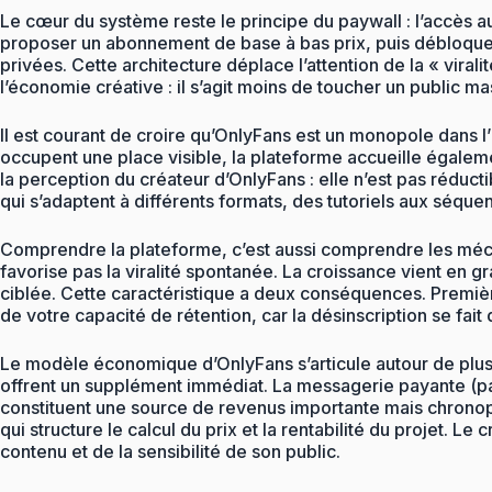
Le cœur du système reste le principe du paywall : l’accès au f
proposer un abonnement de base à bas prix, puis débloque
privées. Cette architecture déplace l’attention de la « vi
l’économie créative : il s’agit moins de toucher un public m
Il est courant de croire qu’OnlyFans est un monopole dans l’
occupent une place visible, la plateforme accueille égaleme
la perception du créateur d’OnlyFans : elle n’est pas réduc
qui s’adaptent à différents formats, des tutoriels aux séqu
Comprendre la plateforme, c’est aussi comprendre les méc
favorise pas la viralité spontanée. La croissance vient en gr
ciblée. Cette caractéristique a deux conséquences. Première
de votre capacité de rétention, car la désinscription se fait
Le modèle économique d’OnlyFans s’articule autour de plusi
offrent un supplément immédiat. La messagerie payante (p
constituent une source de revenus importante mais chrono
qui structure le calcul du prix et la rentabilité du projet. L
contenu et de la sensibilité de son public.