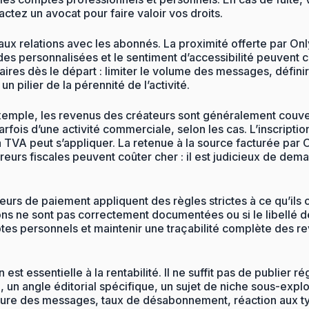
ctez un avocat pour faire valoir vos droits.
 aux relations avec les abonnés. La proximité offerte par On
des personnalisées et le sentiment d’accessibilité peuvent
 claires dès le départ : limiter le volume des messages, défin
n pilier de la pérennité de l’activité.
 exemple, les revenus des créateurs sont généralement cou
ou parfois d’une activité commerciale, selon les cas. L’inscri
a TVA peut s’appliquer. La retenue à la source facturée par
erreurs fiscales peuvent coûter cher : il est judicieux de d
rs de paiement appliquent des règles strictes à ce qu’ils 
ons ne sont pas correctement documentées ou si le libellé d
tes personnels et maintenir une traçabilité complète des re
n est essentielle à la rentabilité. Il ne suffit pas de publie
, un angle éditorial spécifique, un sujet de niche sous-explo
ure des messages, taux de désabonnement, réaction aux type