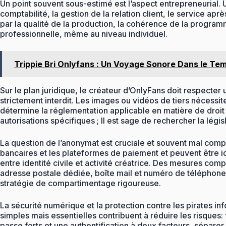
Un point souvent sous-estimé est l’aspect entrepreneurial. U
comptabilité, la gestion de la relation client, le service a
par la qualité de la production, la cohérence de la programm
professionnelle, même au niveau individuel.
Trippie Bri Onlyfans : Un Voyage Sonore Dans le Te
Sur le plan juridique, le créateur d’OnlyFans doit respecter 
strictement interdit. Les images ou vidéos de tiers nécessite
détermine la réglementation applicable en matière de droit 
autorisations spécifiques ; Il est sage de rechercher la lég
La question de l’anonymat est cruciale et souvent mal compr
bancaires et les plateformes de paiement et peuvent être ide
entre identité civile et activité créatrice. Des mesures comp
adresse postale dédiée, boîte mail et numéro de téléphone
stratégie de compartimentage rigoureuse.
La sécurité numérique et la protection contre les pirates in
simples mais essentielles contribuent à réduire les risques: f
passe forts et une authentification à deux facteurs, séparer