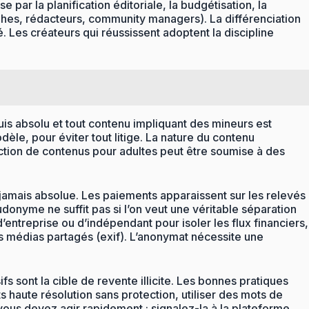
par la planification éditoriale, la budgétisation, la
raphes, rédacteurs, community managers). La différenciation
é. Les créateurs qui réussissent adoptent la discipline
equis absolu et tout contenu impliquant des mineurs est
dèle, pour éviter tout litige. La nature du contenu
uction de contenus pour adultes peut être soumise à des
t jamais absolue. Les paiements apparaissent sur les relevés
udonyme ne suffit pas si l’on veut une véritable séparation
’entreprise ou d’indépendant pour isoler les flux financiers,
 médias partagés (exif). L’anonymat nécessite une
s sont la cible de revente illicite. Les bonnes pratiques
ts haute résolution sans protection, utiliser des mots de
vous devez agir rapidement : signalez-la à la plateforme,