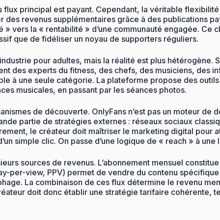
lux principal est payant. Cependant, la véritable flexibilité 
r des revenus supplémentaires grâce à des publications pa
ralité » vers la « rentabilité » d’une communauté engagée. 
assif que de fidéliser un noyau de supporters réguliers.
industrie pour adultes, mais la réalité est plus hétérogène. 
nt des experts du fitness, des chefs, des musiciens, des in
tible à une seule catégorie. La plateforme propose des outi
ences musicales, en passant par les séances photos.
anismes de découverte. OnlyFans n’est pas un moteur de d
ande partie de stratégies externes : réseaux sociaux classiqu
ment, le créateur doit maîtriser le marketing digital pour a
 d’un simple clic. On passe d’une logique de « reach » à une 
eurs sources de revenus. L’abonnement mensuel constitue la
ay-per-view, PPV) permet de vendre du contenu spécifique
phage. La combinaison de ces flux détermine le revenu men
e créateur doit donc établir une stratégie tarifaire cohérente