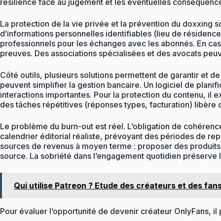
résilience face au jugement et les éventuelles conséquenc
La protection de la vie privée et la prévention du doxxing s
d’informations personnelles identifiables (lieu de résidence
professionnels pour les échanges avec les abonnés. En cas
preuves. Des associations spécialisées et des avocats peuve
Côté outils, plusieurs solutions permettent de garantir et 
peuvent simplifier la gestion bancaire. Un logiciel de planif
interactions importantes. Pour la protection du contenu, il e
des tâches répétitives (réponses types, facturation) libère 
Le problème du burn-out est réel. L’obligation de cohéren
calendrier éditorial réaliste, prévoyant des périodes de re
sources de revenus à moyen terme : proposer des produits 
source. La sobriété dans l’engagement quotidien préserve la
Qui utilise Patreon ? Etude des créateurs et des fan
Pour évaluer l’opportunité de devenir créateur OnlyFans, il