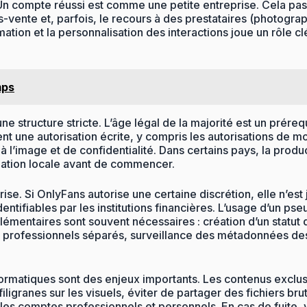
n compte réussi est comme une petite entreprise. Cela passe 
près-vente et, parfois, le recours à des prestataires (photog
ation et la personnalisation des interactions joue un rôle cl
mps
une structure stricte. L’âge légal de la majorité est un prér
nt une autorisation écrite, y compris les autorisations de mo
à l’image et de confidentialité. Dans certains pays, la prod
islation locale avant de commencer.
ise. Si OnlyFans autorise une certaine discrétion, elle n’es
ntifiables par les institutions financières. L’usage d’un pse
lémentaires sont souvent nécessaires : création d’un statut d
 professionnels séparés, surveillance des métadonnées des
formatiques sont des enjeux importants. Les contenus exclusif
iligranes sur les visuels, éviter de partager des fichiers bru
 les comptes professionnels et personnels. En cas de fuite, 