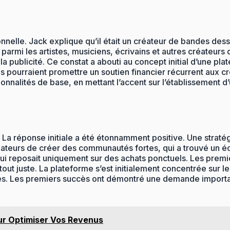
rsonnelle. Jack explique qu’il était un créateur de bandes de
t parmi les artistes, musiciens, écrivains et autres créateu
a publicité. Ce constat a abouti au concept initial d’une pl
ans pourraient promettre un soutien financier récurrent aux 
tionnalités de base, en mettant l’accent sur l’établissement
7. La réponse initiale a été étonnamment positive. Une stra
éateurs de créer des communautés fortes, qui a trouvé un éch
 reposait uniquement sur des achats ponctuels. Les premier
t juste. La plateforme s’est initialement concentrée sur les 
es. Les premiers succès ont démontré une demande important
ur Optimiser Vos Revenus