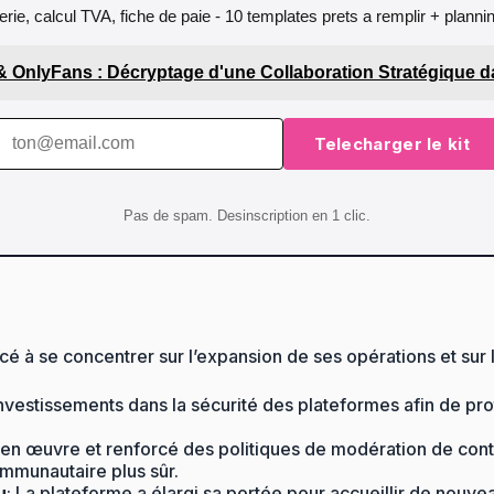
orerie, calcul TVA, fiche de paie - 10 templates prets a remplir + plann
 & OnlyFans : Décryptage d'une Collaboration Stratégique 
Telecharger le kit
Pas de spam. Desinscription en 1 clic.
é à se concentrer sur l’expansion de ses opérations et sur 
nvestissements dans la sécurité des plateformes afin de prot
 en œuvre et renforcé des politiques de modération de con
ommunautaire plus sûr.
u
: La plateforme a élargi sa portée pour accueillir de nouv