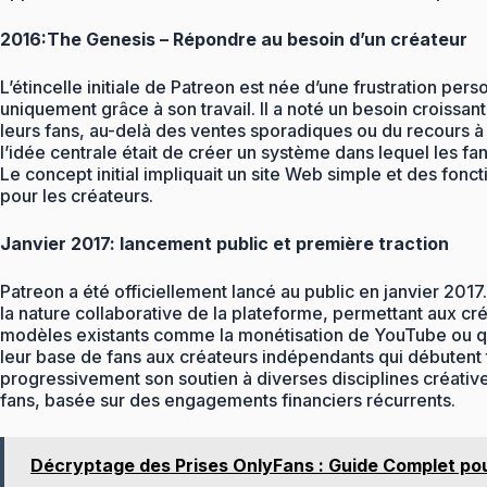
2016:The Genesis – Répondre au besoin d’un créateur
L’étincelle initiale de Patreon est née d’une frustration pe
uniquement grâce à son travail. Il a noté un besoin croissan
leurs fans, au-delà des ventes sporadiques ou du recours à l
l’idée centrale était de créer un système dans lequel les f
Le concept initial impliquait un site Web simple et des fonc
pour les créateurs.
Janvier 2017: lancement public et première traction
Patreon a été officiellement lancé au public en janvier 201
la nature collaborative de la plateforme, permettant aux cr
modèles existants comme la monétisation de YouTube ou qui
leur base de fans aux créateurs indépendants qui débutent tou
progressivement son soutien à diverses disciplines créativ
fans, basée sur des engagements financiers récurrents.
Décryptage des Prises OnlyFans : Guide Complet po