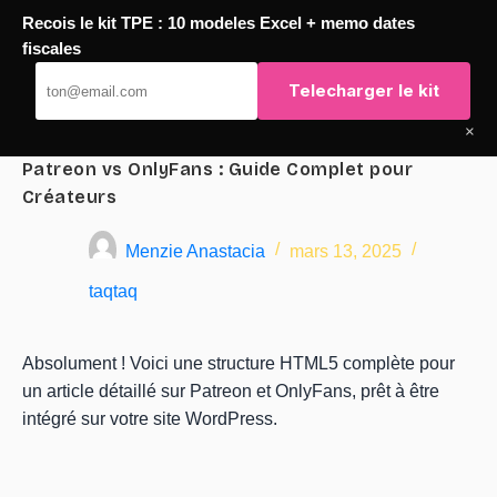
Recois le kit TPE : 10 modeles Excel + memo dates
Passer
fiscales
TaqTaq
au
Telecharger le kit
contenu
×
Patreon vs OnlyFans : Guide Complet pour
Créateurs
Menzie Anastacia
mars 13, 2025
taqtaq
Absolument ! Voici une structure HTML5 complète pour
un article détaillé sur Patreon et OnlyFans, prêt à être
intégré sur votre site WordPress.