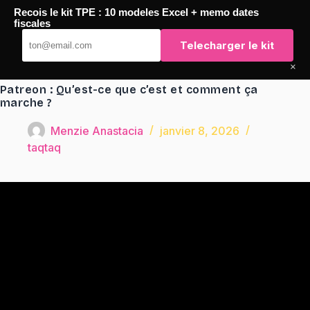
Passer
Recois le kit TPE : 10 modeles Excel + memo dates
au
TaqTaq
fiscales
contenu
Telecharger le kit
×
Patreon : Qu’est-ce que c’est et comment ça
marche ?
Menzie Anastacia
janvier 8, 2026
taqtaq