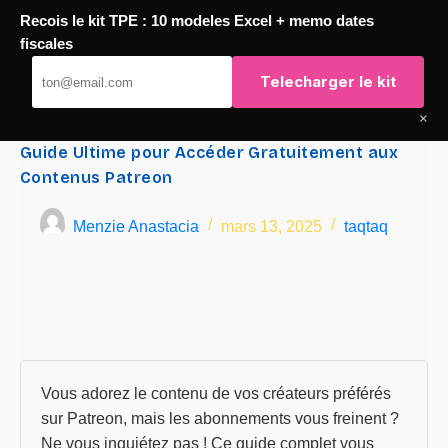
Recois le kit TPE : 10 modeles Excel + memo dates
Passer
fiscales
TaqTaq
au
Telecharger le kit
contenu
×
Guide Ultime pour Accéder Gratuitement aux
Contenus Patreon
Menzie Anastacia
mars 13, 2025
taqtaq
Vous adorez le contenu de vos créateurs préférés
sur Patreon, mais les abonnements vous freinent ?
Ne vous inquiétez pas ! Ce guide complet vous