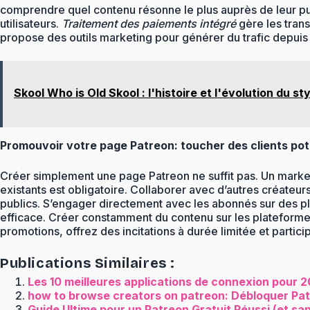
comprendre quel contenu résonne le plus auprès de leur pu
utilisateurs.
Traitement des paiements intégré
gère les trans
propose des outils marketing pour générer du trafic depuis
Skool Who is Old Skool : l'histoire et l'évolution du sty
Promouvoir votre page Patreon: toucher des clients pot
Créer simplement une page Patreon ne suffit pas. Un marketi
existants est obligatoire. Collaborer avec d’autres créate
publics. S’engager directement avec les abonnés sur des 
efficace. Créer constamment du contenu sur les plateformes
promotions, offrez des incitations à durée limitée et partic
Publications Similaires :
Les 10 meilleures applications de connexion pour 20
how to browse creators on patreon: Débloquer Patr
Guide Ultime pour un Patreon Gratuit Réussi (et sa