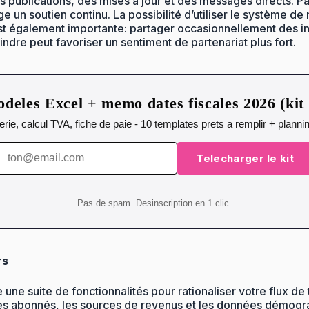
s publications, des mises à jour et des messages directs. Pa
age un soutien continu. La possibilité d’utiliser le système 
st également importante: partager occasionnellement des info
ndre peut favoriser un sentiment de partenariat plus fort.
deles Excel + memo dates fiscales 2026 (ki
orerie, calcul TVA, fiche de paie - 10 templates prets a remplir + plann
Telecharger le kit
Pas de spam. Desinscription en 1 clic.
rs
 suite de fonctionnalités pour rationaliser votre flux de tr
 des abonnés, les sources de revenus et les données démogr