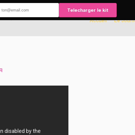
Telecharger le kit
Accueil
Le Journ
q