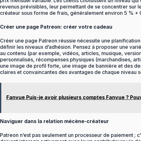
prix mensuel variable. Les clients choisissent un niveau q
revenus prévisibles, leur permettant de se concentrer sur 
créateur sous forme de frais, généralement environ 5 % + 0,1
Créer une page Patreon: créer votre cadeau
Créer une page Patreon réussie nécessite une planification mi
définir les niveaux d’adhésion. Pensez à proposer une vari
au contenu (par exemple, vidéos, articles, musique, versio
personnalisés, récompenses physiques (marchandises, articl
une image de profil forte, une image de bannière et des des
claires et convaincantes des avantages de chaque niveau so
Fanvue Puis-je avoir plusieurs comptes Fanvue ? Pou
Naviguer dans la relation mécène-créateur
Patreon n’est pas seulement un processeur de paiement ; c