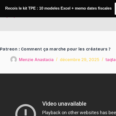
Passer
au
Recois le kit TPE : 10 modeles Excel + memo dates fiscales
contenu
TaqTaq
Patreon : Comment ça marche pour les créateurs ?
Menzie Anastacia
décembre 29, 2025
taqta