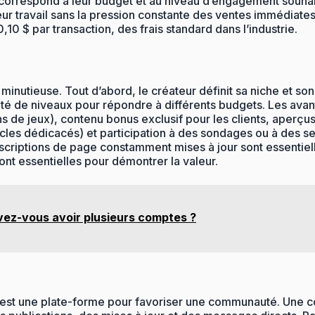
ui correspond à leur budget et au niveau d’engagement souha
leur travail sans la pression constante des ventes immédiat
0 $ par transaction, des frais standard dans l’industrie.
nutieuse. Tout d’abord, le créateur définit sa niche et son p
été de niveaux pour répondre à différents budgets. Les ava
ns de jeux), contenu bonus exclusif pour les clients, aperç
es dédicacés) et participation à des sondages ou à des ses
criptions de page constamment mises à jour sont essentielles
nt essentielles pour démontrer la valeur.
vez-vous avoir plusieurs comptes ?
’est une plate-forme pour favoriser une communauté. Une co