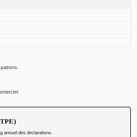
 patrons.
emercier.
t TPE)
ing annuel des declarations.