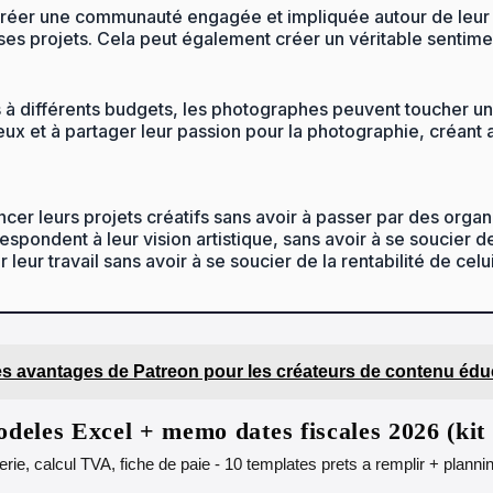
créer une communauté engagée et impliquée autour de leur t
ses projets. Cela peut également créer un véritable sentim
 différents budgets, les photographes peuvent toucher un p
 et à partager leur passion pour la photographie, créant a
ancer leurs projets créatifs sans avoir à passer par des org
respondent à leur vision artistique, sans avoir à se soucier d
ur travail sans avoir à se soucier de la rentabilité de celui
s avantages de Patreon pour les créateurs de contenu éduc
deles Excel + memo dates fiscales 2026 (ki
orerie, calcul TVA, fiche de paie - 10 templates prets a remplir + plann