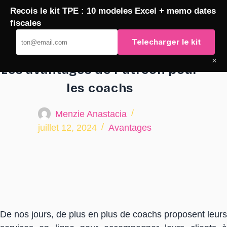
Passer
Recois le kit TPE : 10 modeles Excel + memo dates
TaqTaq
au
fiscales
contenu
Telecharger le kit
×
Les avantages de Patreon pour
les coachs
Menzie Anastacia
juillet 12, 2024
Avantages
De nos jours, de plus en plus de coachs proposent leurs