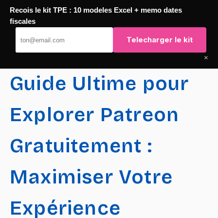
Recois le kit TPE : 10 modeles Excel + memo dates
Passer
fiscales
TaqTaq
au
Telecharger le kit
contenu
×
Guide Ultime pour
Explorer Patreon
Gratuitement :
Maximiser Votre
Expérience