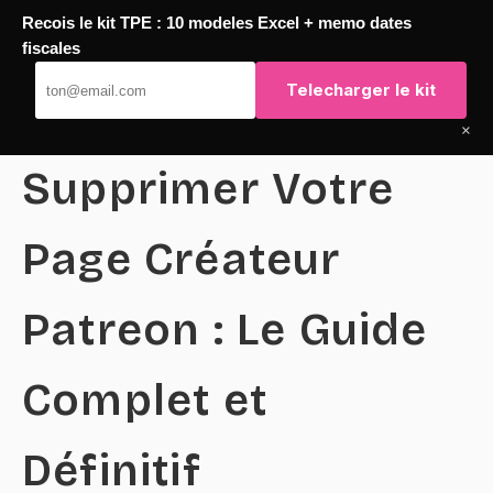
Recois le kit TPE : 10 modeles Excel + memo dates
Passer
fiscales
TaqTaq
au
Telecharger le kit
contenu
×
Supprimer Votre
Page Créateur
Patreon : Le Guide
Complet et
Définitif