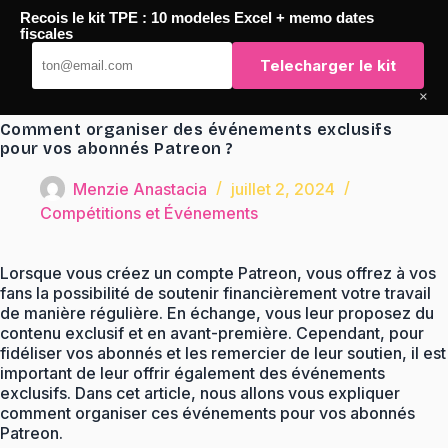
Passer
Recois le kit TPE : 10 modeles Excel + memo dates
au
TaqTaq
fiscales
contenu
Telecharger le kit
×
Comment organiser des événements exclusifs
pour vos abonnés Patreon ?
Menzie Anastacia
juillet 2, 2024
Compétitions et Événements
Lorsque vous créez un compte Patreon, vous offrez à vos
fans la possibilité de soutenir financièrement votre travail
de manière régulière. En échange, vous leur proposez du
contenu exclusif et en avant-première. Cependant, pour
fidéliser vos abonnés et les remercier de leur soutien, il est
important de leur offrir également des événements
exclusifs. Dans cet article, nous allons vous expliquer
comment organiser ces événements pour vos abonnés
Patreon.