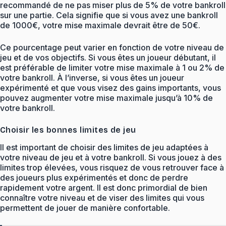
recommandé de ne pas miser plus de 5% de votre bankroll
sur une partie. Cela signifie que si vous avez une bankroll
de 1000€, votre mise maximale devrait être de 50€.
Ce pourcentage peut varier en fonction de votre niveau de
jeu et de vos objectifs. Si vous êtes un joueur débutant, il
est préférable de limiter votre mise maximale à 1 ou 2% de
votre bankroll. À l’inverse, si vous êtes un joueur
expérimenté et que vous visez des gains importants, vous
pouvez augmenter votre mise maximale jusqu’à 10% de
votre bankroll.
Choisir les bonnes limites de jeu
Il est important de choisir des limites de jeu adaptées à
votre niveau de jeu et à votre bankroll. Si vous jouez à des
limites trop élevées, vous risquez de vous retrouver face à
des joueurs plus expérimentés et donc de perdre
rapidement votre argent. Il est donc primordial de bien
connaître votre niveau et de viser des limites qui vous
permettent de jouer de manière confortable.