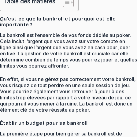
Table des matières
Qu’est-ce que la bankroll et pourquoi est-elle
importante ?
La bankroll est l’ensemble de vos fonds dédiés au poker.
Cela inclut l’argent que vous avez sur votre compte en
ligne ainsi que l’argent que vous avez en cash pour jouer
en live. La gestion de votre bankroll est cruciale car elle
détermine combien de temps vous pourrez jouer et quelles
limites vous pourrez affronter.
En effet, si vous ne gérez pas correctement votre bankroll,
vous risquez de tout perdre en une seule session de jeu.
Vous pourriez également vous retrouver à jouer à des
limites trop élevées par rapport à votre niveau de jeu, ce
qui pourrait vous mener à la ruine. La bankroll est donc un
élément clé de votre réussite au poker.
Établir un budget pour sa bankroll
La première étape pour bien gérer sa bankroll est de