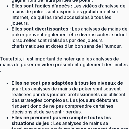
Elles sont faciles d’accès :
Les vidéos d’analyse de
mains de poker sont disponibles gratuitement sur
internet, ce qui les rend accessibles à tous les
joueurs.
Elles sont divertissantes :
Les analyses de mains de
poker peuvent également être divertissantes, surtout
lorsqu’elles sont réalisées par des joueurs
charismatiques et dotés d’un bon sens de l’humour.
Toutefois, il est important de noter que les analyses de
mains de poker en vidéo présentent également des limites
:
Elles ne sont pas adaptées à tous les niveaux de
jeu :
Les analyses de mains de poker sont souvent
réalisées par des joueurs professionnels qui utilisent
des stratégies complexes. Les joueurs débutants
risquent donc de ne pas comprendre certaines
décisions et de se sentir perdus.
Elles ne prennent pas en compte toutes les
situations de jeu :
Les analyses de mains se
focalisent sur une seule main et ne prennent donc pas