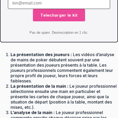
Telecharger le kit
Pas de spam. Desinscription en 1 clic.
La présentation des joueurs :
Les vidéos d’analyse
de mains de poker débutent souvent par une
présentation des joueurs présents à la table. Les
joueurs professionnels commentent également leur
propre profil de joueur, leurs forces et leurs
faiblesses.
La présentation de la main :
Le joueur professionnel
sélectionne ensuite une main en particulier et
présente les cartes de chaque joueur, ainsi que la
situation de départ (position à la table, montant des
mises, etc.).
L’analyse de la main :
Le joueur professionnel
commente ensuite chaque décision prise par les