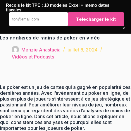
Passer
Recois le kit TPE : 10 modeles Excel + memo dates
au
TaqTaq
fiscales
contenu
Telecharger le kit
×
Les analyses de mains de poker en vidéo
Menzie Anastacia
juillet 6, 2024
Vidéos et Podcasts
Le poker est un jeu de cartes qui a gagné en popularité ces
dernières années. Avec l’avènement du poker en ligne, de
plus en plus de joueurs s’intéressent à ce jeu stratégique et
passionnant. Pour améliorer leur niveau de jeu, nombreux
sont ceux qui regardent des vidéos d’analyses de mains de
poker en ligne. Dans cet article, nous allons expliquer en
quoi consistent ces analyses et pourquoi elles sont
importantes pour les joueurs de poker.