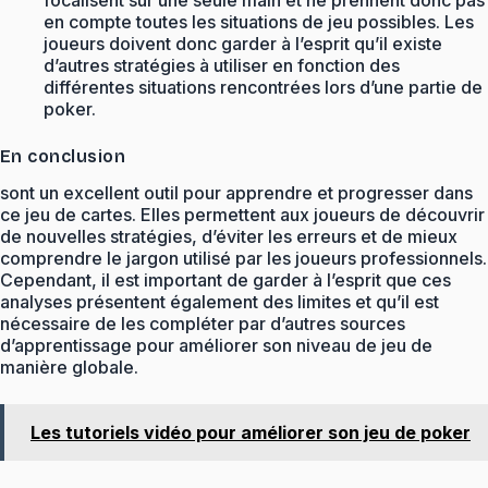
en compte toutes les situations de jeu possibles. Les
joueurs doivent donc garder à l’esprit qu’il existe
d’autres stratégies à utiliser en fonction des
différentes situations rencontrées lors d’une partie de
poker.
En conclusion
sont un excellent outil pour apprendre et progresser dans
ce jeu de cartes. Elles permettent aux joueurs de découvrir
de nouvelles stratégies, d’éviter les erreurs et de mieux
comprendre le jargon utilisé par les joueurs professionnels.
Cependant, il est important de garder à l’esprit que ces
analyses présentent également des limites et qu’il est
nécessaire de les compléter par d’autres sources
d’apprentissage pour améliorer son niveau de jeu de
manière globale.
Les tutoriels vidéo pour améliorer son jeu de poker