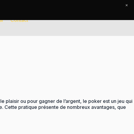
×
al
Contact
 plaisir ou pour gagner de l’argent, le poker est un jeu qui
gne. Cette pratique présente de nombreux avantages, que