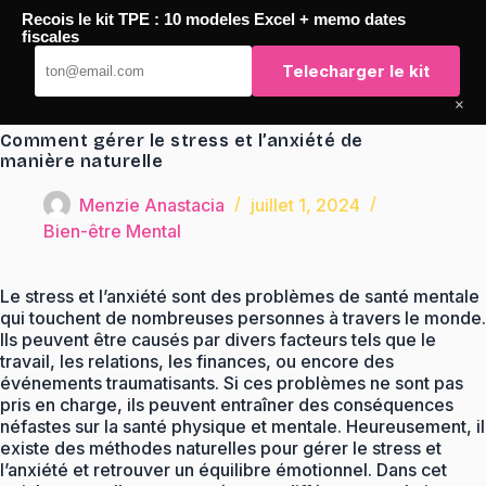
Passer
Recois le kit TPE : 10 modeles Excel + memo dates
au
TaqTaq
fiscales
contenu
Telecharger le kit
×
Comment gérer le stress et l’anxiété de
manière naturelle
Menzie Anastacia
juillet 1, 2024
Bien-être Mental
Le stress et l’anxiété sont des problèmes de santé mentale
qui touchent de nombreuses personnes à travers le monde.
Ils peuvent être causés par divers facteurs tels que le
travail, les relations, les finances, ou encore des
événements traumatisants. Si ces problèmes ne sont pas
pris en charge, ils peuvent entraîner des conséquences
néfastes sur la santé physique et mentale. Heureusement, il
existe des méthodes naturelles pour gérer le stress et
l’anxiété et retrouver un équilibre émotionnel. Dans cet