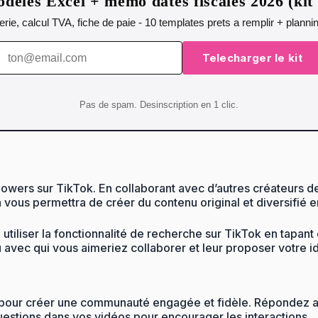
deles Excel + memo dates fiscales 2026 (ki
orerie, calcul TVA, fiche de paie - 10 templates prets a remplir + plann
Telecharger le kit
Pas de spam. Desinscription en 1 clic.
ollowers sur TikTok. En collaborant avec d’autres créateurs
 vous permettra de créer du contenu original et diversifié e
utiliser la fonctionnalité de recherche sur TikTok en tapan
avec qui vous aimeriez collaborer et leur proposer votre i
nce pour créer une communauté engagée et fidèle. Répondez 
uestions dans vos vidéos pour encourager les interactions.