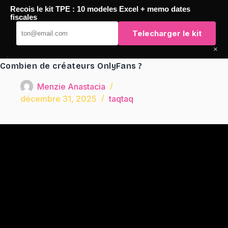
Passer
Recois le kit TPE : 10 modeles Excel + memo dates
au
TaqTaq
fiscales
contenu
Telecharger le kit
×
Combien de créateurs OnlyFans ?
Menzie Anastacia
décembre 31, 2025
taqtaq