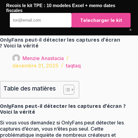
Passer
Recois le kit TPE : 10 modeles Excel + memo dates
au
TaqTaq
fiscales
contenu
Telecharger le kit
×
OnlyFans peut-il détecter les captures d’écran
? Voici la vérité
Menzie Anastacia
décembre 31, 2025
taqtaq
Table des matières
OnlyFans peut-il détecter les captures d’écran ?
Voici la vérité
Si vous vous demandez si OnlyFans peut détecter les
captures d’écran, vous n’êtes pas seul. Cette
problématique inquiète de nombreux créateurs et