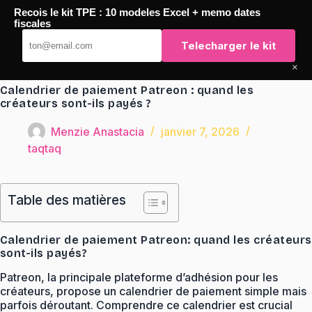
Passer
Recois le kit TPE : 10 modeles Excel + memo dates
au
TaqTaq
fiscales
contenu
Telecharger le kit
×
Calendrier de paiement Patreon : quand les
créateurs sont-ils payés ?
Menzie Anastacia
janvier 7, 2026
taqtaq
Table des matières
Calendrier de paiement Patreon: quand les créateurs
sont-ils payés?
Patreon, la principale plateforme d’adhésion pour les
créateurs, propose un calendrier de paiement simple mais
parfois déroutant. Comprendre ce calendrier est crucial