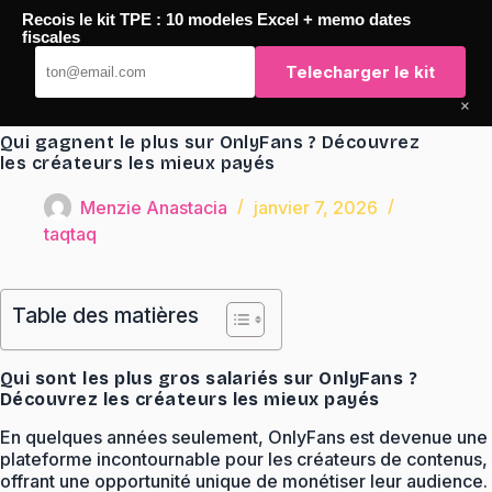
Passer
Recois le kit TPE : 10 modeles Excel + memo dates
au
TaqTaq
fiscales
contenu
Telecharger le kit
×
Qui gagnent le plus sur OnlyFans ? Découvrez
les créateurs les mieux payés
Menzie Anastacia
janvier 7, 2026
taqtaq
Table des matières
Qui sont les plus gros salariés sur OnlyFans ?
Découvrez les créateurs les mieux payés
En quelques années seulement, OnlyFans est devenue une
plateforme incontournable pour les créateurs de contenus,
offrant une opportunité unique de monétiser leur audience.