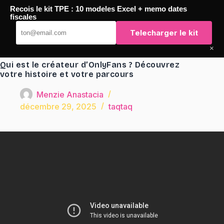
Passer
Recois le kit TPE : 10 modeles Excel + memo dates
au
TaqTaq
fiscales
contenu
Telecharger le kit
×
Qui est le créateur d’OnlyFans ? Découvrez
votre histoire et votre parcours
Menzie Anastacia
décembre 29, 2025
taqtaq