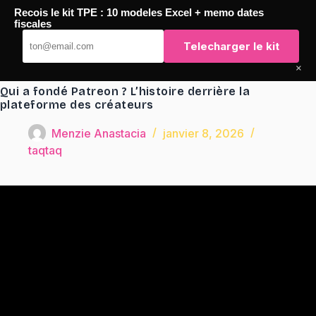
Passer
Recois le kit TPE : 10 modeles Excel + memo dates
au
TaqTaq
fiscales
contenu
Telecharger le kit
×
Qui a fondé Patreon ? L’histoire derrière la
plateforme des créateurs
Menzie Anastacia
janvier 8, 2026
taqtaq