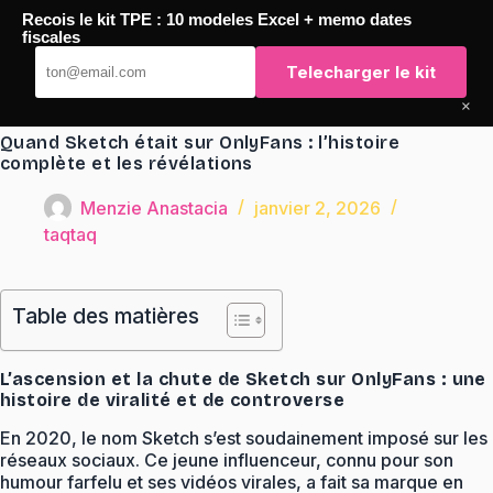
Passer
Recois le kit TPE : 10 modeles Excel + memo dates
au
TaqTaq
fiscales
contenu
Telecharger le kit
×
Quand Sketch était sur OnlyFans : l’histoire
complète et les révélations
Menzie Anastacia
janvier 2, 2026
taqtaq
Table des matières
L’ascension et la chute de Sketch sur OnlyFans : une
histoire de viralité et de controverse
En 2020, le nom Sketch s’est soudainement imposé sur les
réseaux sociaux. Ce jeune influenceur, connu pour son
humour farfelu et ses vidéos virales, a fait sa marque en