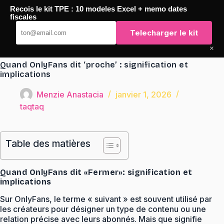
Passer
Recois le kit TPE : 10 modeles Excel + memo dates
au
TaqTaq
fiscales
contenu
Telecharger le kit
×
Quand OnlyFans dit ‘proche’ : signification et
implications
Menzie Anastacia
janvier 1, 2026
taqtaq
Table des matières
Quand OnlyFans dit «Fermer»: signification et
implications
Sur OnlyFans, le terme « suivant » est souvent utilisé par
les créateurs pour désigner un type de contenu ou une
relation précise avec leurs abonnés. Mais que signifie