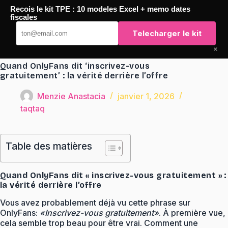
Passer
Recois le kit TPE : 10 modeles Excel + memo dates
au
TaqTaq
fiscales
contenu
Telecharger le kit
×
Quand OnlyFans dit ‘inscrivez-vous
gratuitement’ : la vérité derrière l’offre
Menzie Anastacia
janvier 1, 2026
taqtaq
Table des matières
Quand OnlyFans dit « inscrivez-vous gratuitement » :
la vérité derrière l’offre
Vous avez probablement déjà vu cette phrase sur
OnlyFans:
«Inscrivez-vous gratuitement»
. À première vue,
cela semble trop beau pour être vrai. Comment une