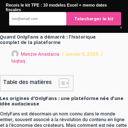
Passer
Recois le kit TPE : 10 modeles Excel + memo dates
au
TaqTaq
fiscales
contenu
Telecharger le kit
×
Quand OnlyFans a démarré : l’historique
complet de la plateforme
Menzie Anastacia
janvier 6, 2026
taqtaq
Table des matières
Les origines d’OnlyFans : une plateforme née d’une
idée audacieuse
OnlyFans est désormais un nom connu dans le monde
entier, souvent associé à la révolution du contenu en ligne
et à l’économie des créateurs. Mais comment est née cette