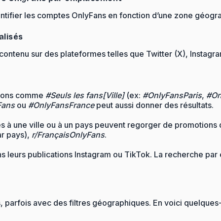
entifier les comptes OnlyFans en fonction d’une zone géogr
alisés
ontenu sur des plateformes telles que Twitter (X), Instagr
aisons comme
#Seuls les fans[Ville]
(ex:
#OnlyFansParis
,
#On
Fans
ou
#OnlyFansFrance
peut aussi donner des résultats.
 à une ville ou à un pays peuvent regorger de promotions 
ar pays),
r/FrançaisOnlyFans
.
ans leurs publications Instagram ou TikTok. La recherche pa
, parfois avec des filtres géographiques. En voici quelques-