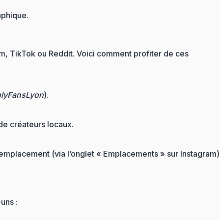
aphique.
am, TikTok ou Reddit. Voici comment profiter de ces
lyFansLyon
).
de créateurs locaux.
r emplacement (via l’onglet « Emplacements » sur Instagram)
uns :