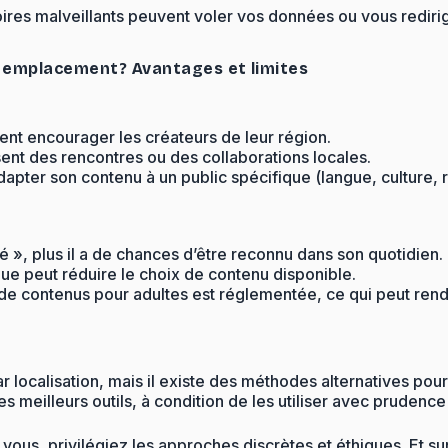
oires malveillants peuvent voler vos données ou vous redir
r emplacement? Avantages et limites
ent encourager les créateurs de leur région.
sent des rencontres ou des collaborations locales.
dapter son contenu à un public spécifique (langue, culture, 
sé », plus il a de chances d’être reconnu dans son quotidien.
ue peut réduire le choix de contenu disponible.
de contenus pour adultes est réglementée, ce qui peut rendr
localisation, mais il existe des méthodes alternatives pour
s meilleurs outils, à condition de les utiliser avec prudence
ez vous, privilégiez les approches discrètes et éthiques. E