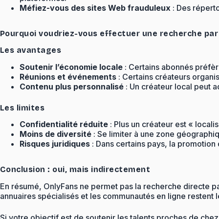
Méfiez-vous des sites Web frauduleux
: Des répert
Pourquoi voudriez-vous effectuer une recherche pa
Les avantages
Soutenir l’économie locale
: Certains abonnés préfèr
Réunions et événements
: Certains créateurs organi
Contenu plus personnalisé
: Un créateur local peut a
Les limites
Confidentialité réduite
: Plus un créateur est « locali
Moins de diversité
: Se limiter à une zone géographiq
Risques juridiques
: Dans certains pays, la promotion 
Conclusion : oui, mais indirectement
En résumé, OnlyFans ne permet pas la recherche directe par 
annuaires spécialisés et les communautés en ligne restent le
Si votre objectif est de soutenir les talents proches de ch