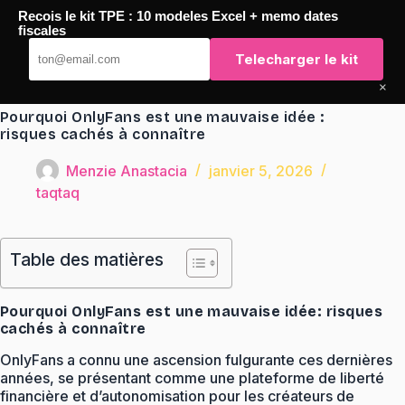
Passer
Recois le kit TPE : 10 modeles Excel + memo dates
au
TaqTaq
fiscales
contenu
Telecharger le kit
×
Pourquoi OnlyFans est une mauvaise idée :
risques cachés à connaître
Menzie Anastacia
janvier 5, 2026
taqtaq
Table des matières
Pourquoi OnlyFans est une mauvaise idée: risques
cachés à connaître
OnlyFans a connu une ascension fulgurante ces dernières
années, se présentant comme une plateforme de liberté
financière et d’autonomisation pour les créateurs de