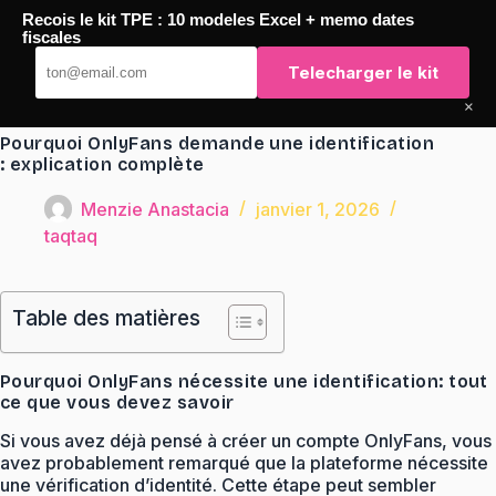
Passer
Recois le kit TPE : 10 modeles Excel + memo dates
au
TaqTaq
fiscales
contenu
Telecharger le kit
×
Pourquoi OnlyFans demande une identification
: explication complète
Menzie Anastacia
janvier 1, 2026
taqtaq
Table des matières
Pourquoi OnlyFans nécessite une identification: tout
ce que vous devez savoir
Si vous avez déjà pensé à créer un compte OnlyFans, vous
avez probablement remarqué que la plateforme nécessite
une vérification d’identité. Cette étape peut sembler