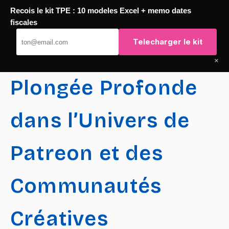
Recois le kit TPE : 10 modeles Excel + memo dates
Passer
fiscales
TaqTaq
au
Telecharger le kit
contenu
×
Plongée Profonde
dans l’Univers de
Patreon et des
Communautés
Créatives