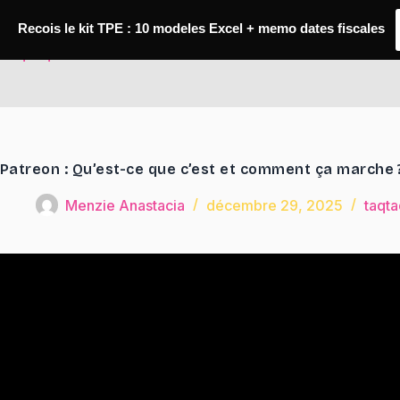
Passer
au
Recois le kit TPE : 10 modeles Excel + memo dates fiscales
contenu
TaqTaq
Patreon : Qu’est-ce que c’est et comment ça marche 
Menzie Anastacia
décembre 29, 2025
taqta