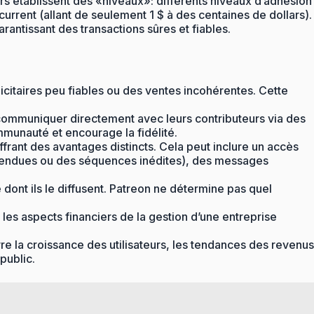
urs établissent des «niveaux»: différents niveaux d’adhésion
current (allant de seulement 1 $ à des centaines de dollars).
antissant des transactions sûres et fiables.
icitaires peu fiables ou des ventes incohérentes. Cette
 communiquer directement avec leurs contributeurs via des
mmunauté et encourage la fidélité.
frant des avantages distincts. Cela peut inclure un accès
 étendues ou des séquences inédites), des messages
 dont ils le diffusent. Patreon ne détermine pas quel
 les aspects financiers de la gestion d’une entreprise
re la croissance des utilisateurs, les tendances des revenus
public.