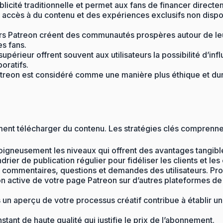
cité traditionnelle et permet aux fans de financer directeme
accès à du contenu et des expériences exclusifs non disponi
Patreon créent des communautés prospères autour de leur tr
es fans.
périeur offrent souvent aux utilisateurs la possibilité d’in
oratifs.
atreon est considéré comme une manière plus éthique et dura
ent télécharger du contenu. Les stratégies clés comprenne
oigneusement les niveaux qui offrent des avantages tangibles
rier de publication régulier pour fidéliser les clients et le
ommentaires, questions et demandes des utilisateurs. Prom
on active de votre page Patreon sur d’autres plateformes de
s un aperçu de votre processus créatif contribue à établir u
tant de haute qualité qui justifie le prix de l’abonnement.