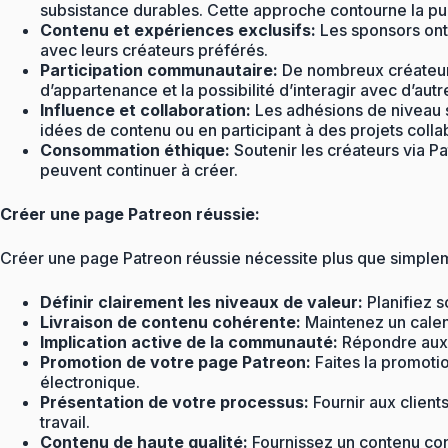
subsistance durables. Cette approche contourne la publi
Contenu et expériences exclusifs:
Les sponsors ont 
avec leurs créateurs préférés.
Participation communautaire:
De nombreux créateurs 
d’appartenance et la possibilité d’interagir avec d’autr
Influence et collaboration:
Les adhésions de niveau su
idées de contenu ou en participant à des projets collab
Consommation éthique:
Soutenir les créateurs via P
peuvent continuer à créer.
Créer une page Patreon réussie:
Créer une page Patreon réussie nécessite plus que simplem
Définir clairement les niveaux de valeur:
Planifiez s
Livraison de contenu cohérente:
Maintenez un calend
Implication active de la communauté:
Répondre aux c
Promotion de votre page Patreon:
Faites la promoti
électronique.
Présentation de votre processus:
Fournir aux client
travail.
Contenu de haute qualité:
Fournissez un contenu cons