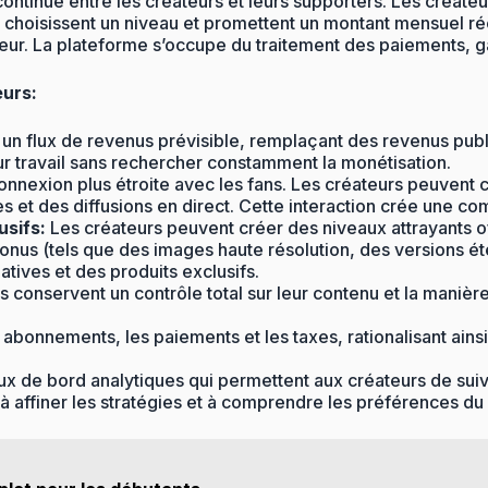
continue entre les créateurs et leurs supporters. Les créate
nts choisissent un niveau et promettent un montant mensuel ré
ur. La plateforme s’occupe du traitement des paiements, gar
eurs:
 un flux de revenus prévisible, remplaçant des revenus publ
ur travail sans rechercher constamment la monétisation.
onnexion plus étroite avec les fans. Les créateurs peuvent
s et des diffusions en direct. Cette interaction crée une co
usifs:
Les créateurs peuvent créer des niveaux attrayants of
bonus (tels que des images haute résolution, des versions
atives et des produits exclusifs.
 conservent un contrôle total sur leur contenu et la manière
abonnements, les paiements et les taxes, rationalisant ainsi
ux de bord analytiques qui permettent aux créateurs de suiv
 affiner les stratégies et à comprendre les préférences du 