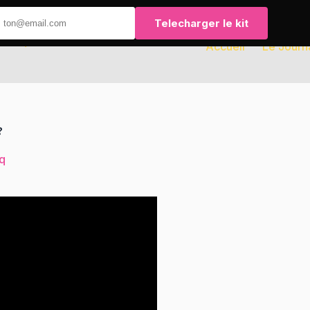
Telecharger le kit
Accueil
Le Journ
?
q