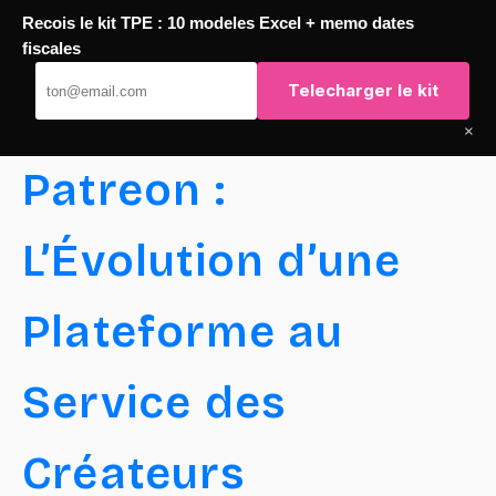
Recois le kit TPE : 10 modeles Excel + memo dates
Passer
fiscales
TaqTaq
au
Telecharger le kit
contenu
×
Patreon :
L’Évolution d’une
Plateforme au
Service des
Créateurs