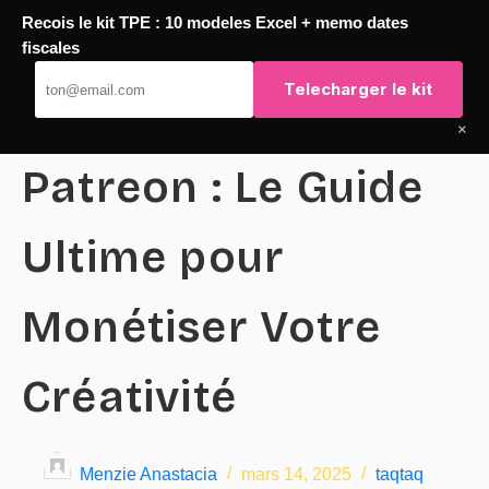
Recois le kit TPE : 10 modeles Excel + memo dates
Passer
fiscales
TaqTaq
au
Telecharger le kit
contenu
×
Patreon : Le Guide
Ultime pour
Monétiser Votre
Créativité
Menzie Anastacia
mars 14, 2025
taqtaq