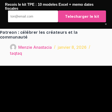
Passer
Recois le kit TPE : 10 modeles Excel + memo dates
au
TaqTaq
fiscales
contenu
Telecharger le kit
×
Patreon : célébrer les créateurs et la
communauté
Menzie Anastacia
janvier 8, 2026
taqtaq