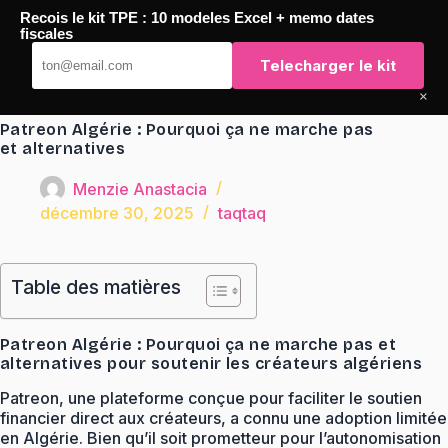
Passer
Recois le kit TPE : 10 modeles Excel + memo dates
au
TaqTaq
fiscales
contenu
Telecharger le kit
×
Patreon Algérie : Pourquoi ça ne marche pas
et alternatives
Menzie Anastacia
décembre 30, 2025
taqtaq
Table des matières
Patreon Algérie : Pourquoi ça ne marche pas et
alternatives pour soutenir les créateurs algériens
Patreon, une plateforme conçue pour faciliter le soutien
financier direct aux créateurs, a connu une adoption limitée
en Algérie. Bien qu’il soit prometteur pour l’autonomisation