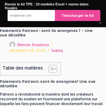
Passer
Recois le kit TPE : 10 modeles Excel + memo dates
au
TaqTaq
fiscales
contenu
Telecharger le kit
×
Paiements Patreon : sont-ils anonymes ? – Une
vue détaillée
Menzie Anastacia
décembre 29, 2025
taqtaq
Table des matières
Paiements Patreon: sont-ils anonymes? Une vue
détaillée
Patreon a révolutionné la manière dont les créateurs
reçoivent du soutien en fournissant une plateforme sur
laquelle les fans peuvent financer directement leur travail.