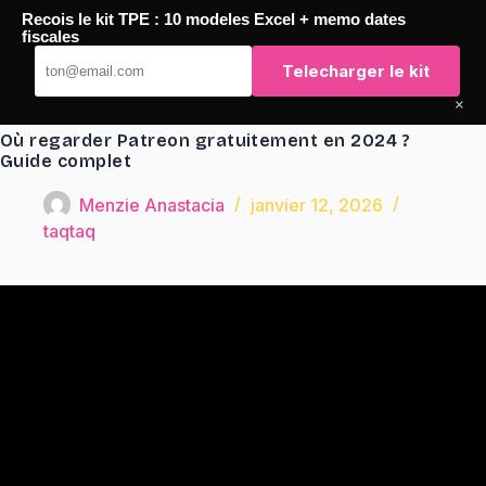
Passer
Recois le kit TPE : 10 modeles Excel + memo dates
au
TaqTaq
fiscales
contenu
Telecharger le kit
×
Où regarder Patreon gratuitement en 2024 ?
Guide complet
Menzie Anastacia
janvier 12, 2026
taqtaq