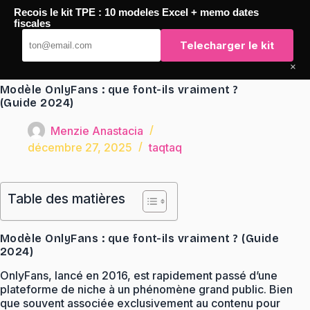
Passer
Recois le kit TPE : 10 modeles Excel + memo dates
au
TaqTaq
fiscales
contenu
Telecharger le kit
×
Modèle OnlyFans : que font-ils vraiment ?
(Guide 2024)
Menzie Anastacia
décembre 27, 2025
taqtaq
Table des matières
Modèle OnlyFans : que font-ils vraiment ? (Guide
2024)
OnlyFans, lancé en 2016, est rapidement passé d’une
plateforme de niche à un phénomène grand public. Bien
que souvent associée exclusivement au contenu pour