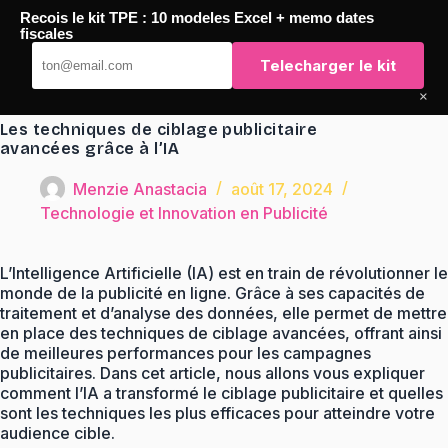
Passer
Recois le kit TPE : 10 modeles Excel + memo dates
au
TaqTaq
fiscales
contenu
Telecharger le kit
×
Les techniques de ciblage publicitaire
avancées grâce à l’IA
Menzie Anastacia
août 17, 2024
Technologie et Innovation en Publicité
L’Intelligence Artificielle (IA) est en train de révolutionner le
monde de la publicité en ligne. Grâce à ses capacités de
traitement et d’analyse des données, elle permet de mettre
en place des techniques de ciblage avancées, offrant ainsi
de meilleures performances pour les campagnes
publicitaires. Dans cet article, nous allons vous expliquer
comment l’IA a transformé le ciblage publicitaire et quelles
sont les techniques les plus efficaces pour atteindre votre
audience cible.