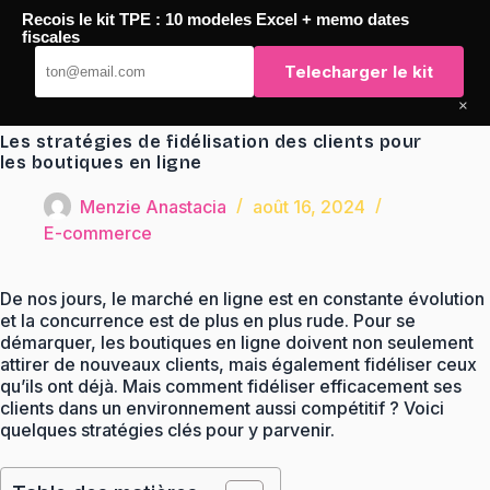
Passer
Recois le kit TPE : 10 modeles Excel + memo dates
au
TaqTaq
fiscales
contenu
Telecharger le kit
×
Les stratégies de fidélisation des clients pour
les boutiques en ligne
Menzie Anastacia
août 16, 2024
E-commerce
De nos jours, le marché en ligne est en constante évolution
et la concurrence est de plus en plus rude. Pour se
démarquer, les boutiques en ligne doivent non seulement
attirer de nouveaux clients, mais également fidéliser ceux
qu’ils ont déjà. Mais comment fidéliser efficacement ses
clients dans un environnement aussi compétitif ? Voici
quelques stratégies clés pour y parvenir.