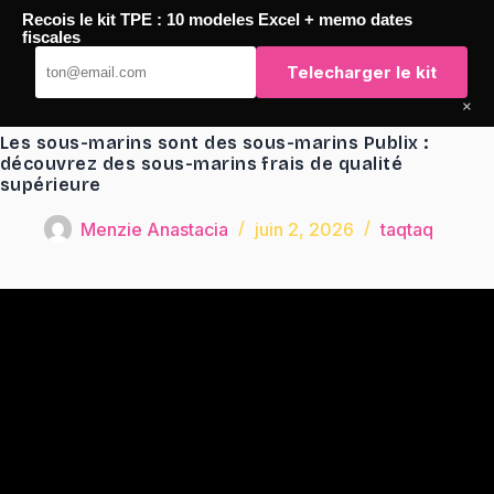
Passer
Recois le kit TPE : 10 modeles Excel + memo dates
au
TaqTaq
fiscales
contenu
Telecharger le kit
×
Les sous-marins sont des sous-marins Publix :
découvrez des sous-marins frais de qualité
supérieure
Menzie Anastacia
juin 2, 2026
taqtaq